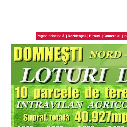
Pagina principală
|
Rezidenţial
|
Birouri
|
Comercial
|
In