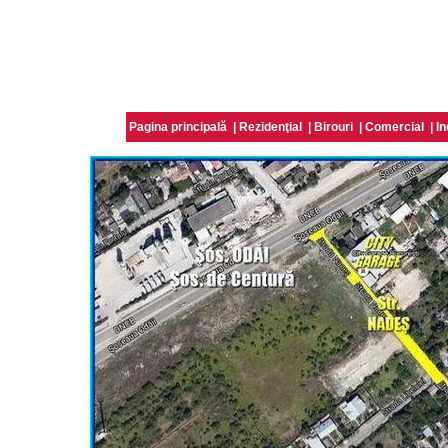
Pagina principală
|
Rezidenţial
|
Birouri
|
Comercial
|
In