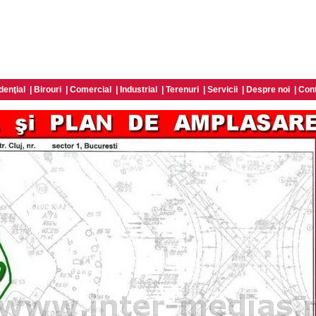
denţial
|
Birouri
|
Comercial
|
Industrial
|
Terenuri
|
Servicii
|
Despre noi
|
Con