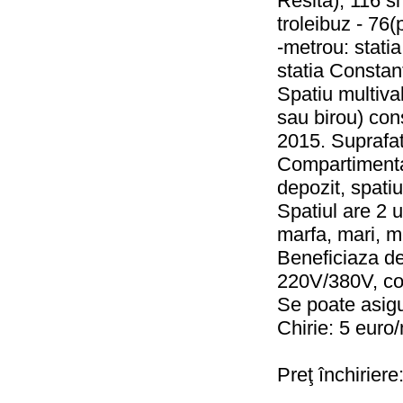
Resita), 116 s
troleibuz - 76(
-metrou: statia
statia Constan
Spatiu multival
sau birou) con
2015. Suprafat
Compartimentar
depozit, spatiu
Spatiul are 2 
marfa, mari, me
Beneficiaza de 
220V/380V, co
Se poate asigu
Chirie: 5 euro
Preţ închiriere