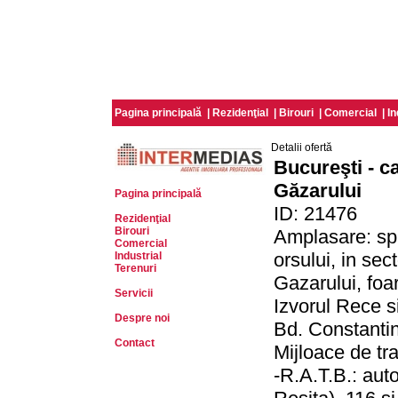
Pagina principală
|
Rezidenţial
|
Birouri
|
Comercial
|
In
Detalii ofertă
Bucureşti - c
Găzarului
Pagina principală
ID: 21476
Rezidenţial
Birouri
Amplasare: spa
Comercial
orsului, in sec
Industrial
Terenuri
Gazarului, foar
Servicii
Izvorul Rece s
Despre noi
Bd. Constanti
Contact
Mijloace de tr
-R.A.T.B.: aut